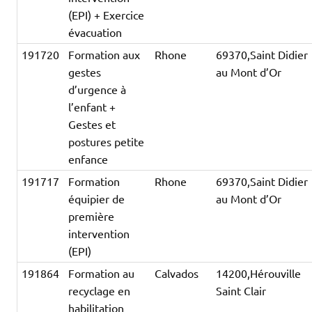
(EPI) + Exercice
évacuation
191720
Formation aux
Rhone
69370,Saint Didier
gestes
au Mont d’Or
d’urgence à
l’enfant +
Gestes et
postures petite
enfance
191717
Formation
Rhone
69370,Saint Didier
équipier de
au Mont d’Or
première
intervention
(EPI)
191864
Formation au
Calvados
14200,Hérouville
recyclage en
Saint Clair
habilitation