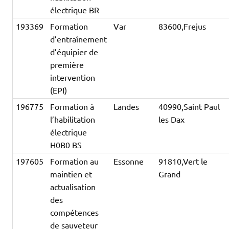
électrique BR
193369
Formation
Var
83600,Frejus
d’entraînement
d’équipier de
première
intervention
(EPI)
196775
Formation à
Landes
40990,Saint Paul
l’habilitation
les Dax
électrique
H0B0 BS
197605
Formation au
Essonne
91810,Vert le
maintien et
Grand
actualisation
des
compétences
de sauveteur