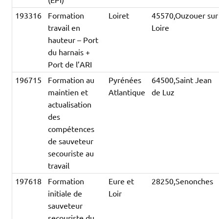
193316
Formation
Loiret
45570,Ouzouer sur
travail en
Loire
hauteur – Port
du harnais +
Port de l’ARI
196715
Formation au
Pyrénées
64500,Saint Jean
maintien et
Atlantique
de Luz
actualisation
des
compétences
de sauveteur
secouriste au
travail
197618
Formation
Eure et
28250,Senonches
initiale de
Loir
sauveteur
secouriste du