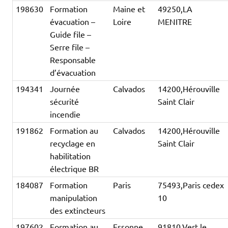
198630
Formation
Maine et
49250,LA
évacuation –
Loire
MENITRE
Guide file –
Serre file –
Responsable
d’évacuation
194341
Journée
Calvados
14200,Hérouville
sécurité
Saint Clair
incendie
191862
Formation au
Calvados
14200,Hérouville
recyclage en
Saint Clair
habilitation
électrique BR
184087
Formation
Paris
75493,Paris cedex
manipulation
10
des extincteurs
197602
Formation au
Essonne
91810,Vert le