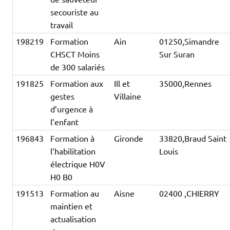
secouriste au
travail
198219
Formation
Ain
01250,Simandre
CHSCT Moins
Sur Suran
de 300 salariés
191825
Formation aux
Ill et
35000,Rennes
gestes
Villaine
d’urgence à
l’enfant
196843
Formation à
Gironde
33820,Braud Saint
l’habilitation
Louis
électrique H0V
H0 B0
191513
Formation au
Aisne
02400 ,CHIERRY
maintien et
actualisation