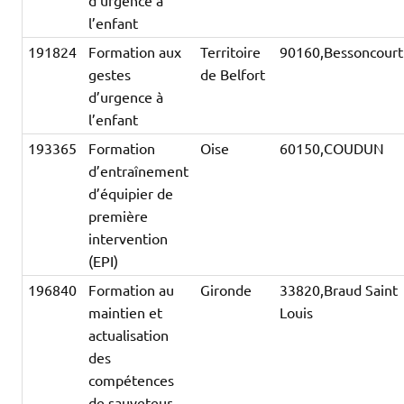
d’urgence à
l’enfant
191824
Formation aux
Territoire
90160,Bessoncourt
gestes
de Belfort
d’urgence à
l’enfant
193365
Formation
Oise
60150,COUDUN
d’entraînement
d’équipier de
première
intervention
(EPI)
196840
Formation au
Gironde
33820,Braud Saint
maintien et
Louis
actualisation
des
compétences
de sauveteur