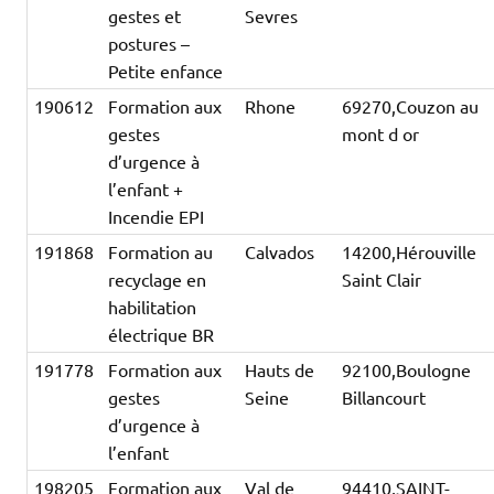
gestes et
Sevres
postures –
Petite enfance
190612
Formation aux
Rhone
69270,Couzon au
gestes
mont d or
d’urgence à
l’enfant +
Incendie EPI
191868
Formation au
Calvados
14200,Hérouville
recyclage en
Saint Clair
habilitation
électrique BR
191778
Formation aux
Hauts de
92100,Boulogne
gestes
Seine
Billancourt
d’urgence à
l’enfant
198205
Formation aux
Val de
94410,SAINT-