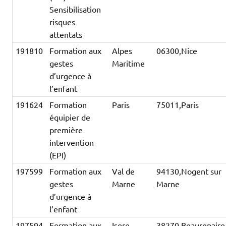
Sensibilisation
risques
attentats
191810
Formation aux
Alpes
06300,Nice
gestes
Maritime
d’urgence à
l’enfant
191624
Formation
Paris
75011,Paris
équipier de
première
intervention
(EPI)
197599
Formation aux
Val de
94130,Nogent sur
gestes
Marne
Marne
d’urgence à
l’enfant
197594
Formation aux
Isere
38270,Beaurepaire