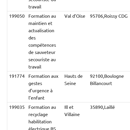
travail
199050
Formation au
Val d’Oise
95706,Roissy CDG
maintien et
actualisation
des
compétences
de sauveteur
secouriste au
travail
191774
Formation aux
Hauts de
92100,Boulogne
gestes
Seine
Billancourt
d’urgence à
l’enfant
199035
Formation au
Ill et
35890,Laillé
recyclage
Villaine
habilitation
électrique BS