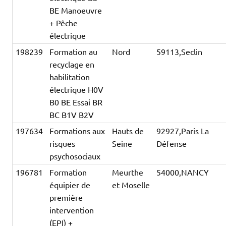
BE Manoeuvre
+ Pêche
électrique
198239
Formation au
Nord
59113,Seclin
recyclage en
habilitation
électrique H0V
B0 BE Essai BR
BC B1V B2V
197634
Formations aux
Hauts de
92927,Paris La
risques
Seine
Défense
psychosociaux
196781
Formation
Meurthe
54000,NANCY
équipier de
et Moselle
première
intervention
(EPI) +